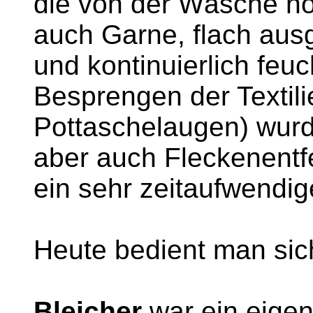
die von der Wäsche n
auch Garne, flach aus
und kontinuierlich feu
Besprengen der Textil
Pottaschelaugen) wurde
aber auch Fleckenentf
ein sehr zeitaufwendig
Heute bedient man sic
Bleicher
war ein eigen