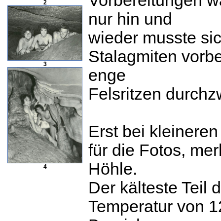
Vorbereitungen w
2
nur hin und
wieder musste sic
Stalagmiten vorbe
3
enge
Felsritzen durch
Erst bei kleinere
für die Fotos, mer
Höhle.
4
Der kälteste Teil
Temperatur von 12