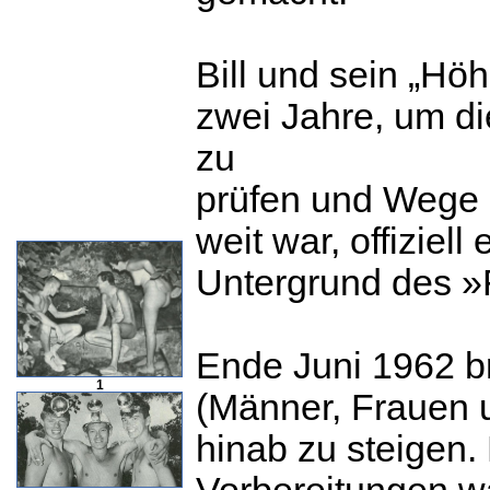
Bill und sein „Hö
zwei Jahre, um di
zu
prüfen und Wege z
weit war, offiziel
Untergrund des »F
Ende Juni 1962 b
1
(Männer, Frauen u
hinab zu steigen.