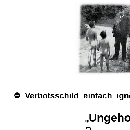
⛔ Verbotsschild einfach igno
„
Ungeh