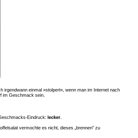
ch irgendwann einmal »stolpert«, wenn man im Internet nach
arf im Geschmack sein.
er Geschmacks-Eindruck:
lecker
.
toffelsalat vermochte es nicht, dieses „brennen” zu