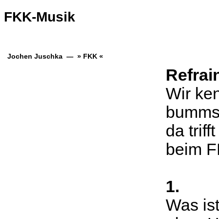
FKK-Musik
Jochen Juschka — » FKK «
Refrai
Wir ke
bumms 
da trif
beim F
1.
Was is