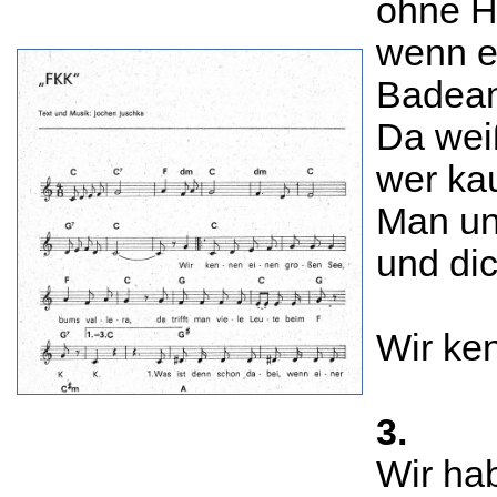
ohne H
wenn e
Badean
Da wei
wer kau
Man un
und dic
Wir ken
3.
Wir ha