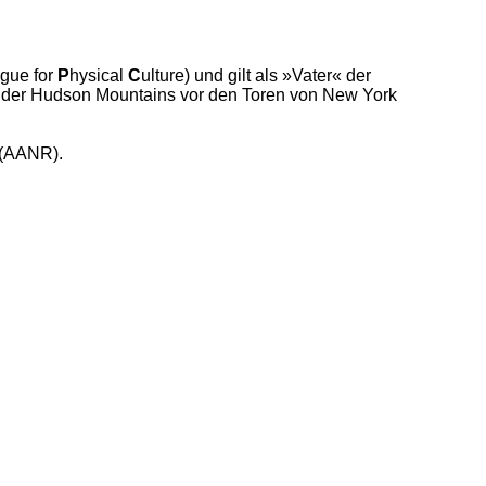
gue for
P
hysical
C
ulture) und gilt als »Vater« der
 der Hudson Mountains vor den Toren von New York
 (AANR).