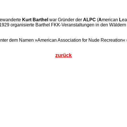
gewanderte
Kurt Barthel
war Gründer der
ALPC
(
A
merican
L
ea
29 organisierte Barthel FKK-Veranstaltungen in den Wäldern
unter dem Namen »American Association for Nude Recreation«
zurück