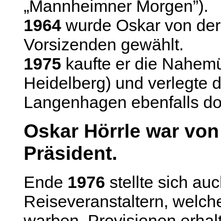
„Mannheimner Morgen”).
1964
wurde Oskar von de
Vorsizenden gewählt.
1975
kaufte er die Nahem
Heidelberg) und verlegte
Langenhagen ebenfalls dor
Oskar Hörrle war von
Präsident.
Ende
1976
stellte sich au
Reiseveranstaltern, welch
warben, Provisionen erhal