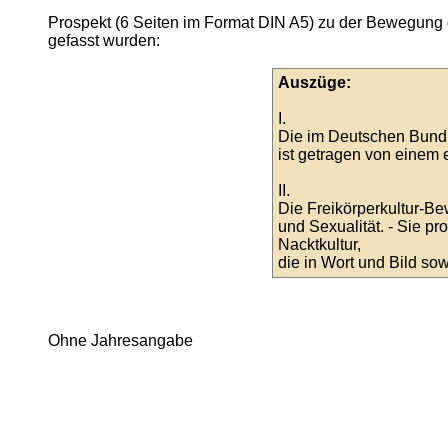
Prospekt (6 Seiten im Format DIN A5) zu der Bewegung der
gefasst wurden:
Auszüge:
I.
Die im Deutschen Bund 
ist getragen von einem e
II.
Die Freikörperkultur-Be
und Sexualität. - Sie pr
Nacktkultur,
die in Wort und Bild sow
Ohne Jahresangabe