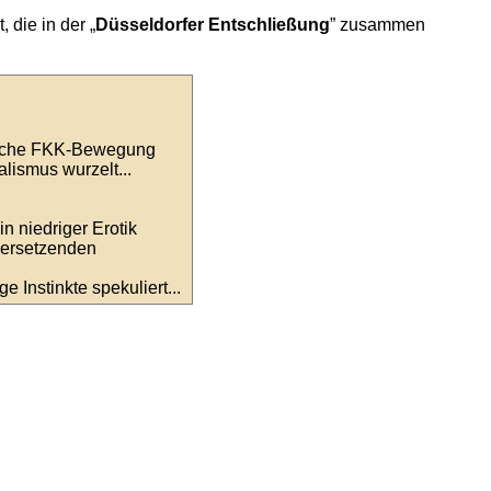
 die in der „
Düsseldorfer Entschließung
” zusammen
utsche FKK-Bewegung
alismus wurzelt...
n niedriger Erotik
 zersetzenden
 Instinkte spekuliert...