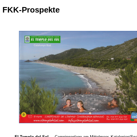
FKK-Prospekte
El Templo del Sol
... Campinganlage am Mittelmeer. Katalonien/Sp