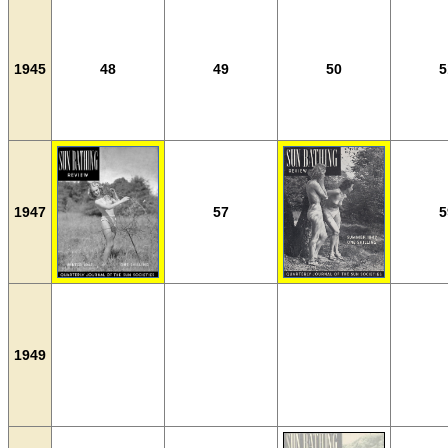
1945
48
49
50
5
1947
57
5
1949