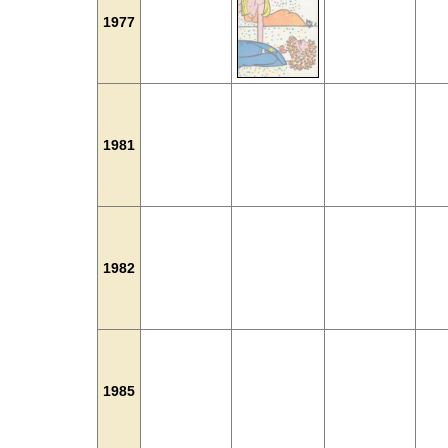
1977
1981
1982
1985