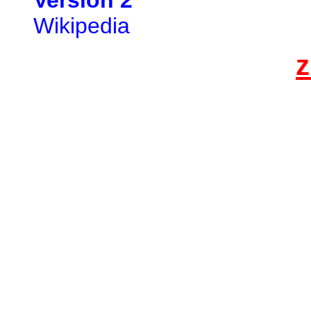
Version 2
Wikipedia
z