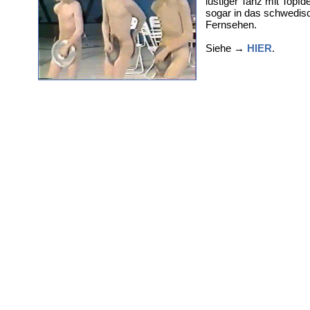
lustiger Tanz mit Topfd
sogar in das schwedis
Fernsehen.
Siehe →
HIER
.