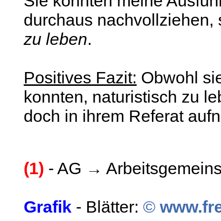
Sie konnten meine Ausfüh
durchaus nachvollziehen, s
zu leben
.
Positives Fazit:
Obwohl si
konnten, naturistisch zu l
doch in ihrem Referat auf
(1)
- AG → Arbeitsgemeins
Grafik
- Blätter:
©
www.fr