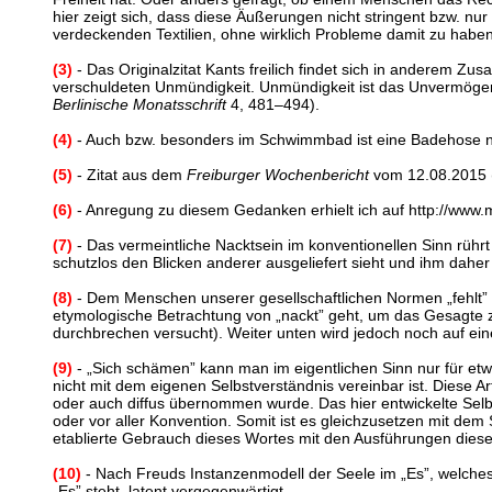
hier zeigt sich, dass diese Äußerungen nicht stringent bzw. nu
verdeckenden Textilien, ohne wirklich Probleme damit zu haben
(3)
- Das Originalzitat Kants freilich findet sich in anderem Z
verschuldeten Unmündigkeit. Unmündigkeit ist das Unvermögen,
Berlinische Monatsschrift
4, 481–494).
(4)
- Auch bzw. besonders im Schwimmbad ist eine Badehose nic
(5)
- Zitat aus dem
Freiburger Wochenbericht
vom 12.08.2015 (
(6)
- Anregung zu diesem Gedanken erhielt ich auf http://www.m
(7)
- Das vermeintliche Nacktsein im konventionellen Sinn rühr
schutzlos den Blicken anderer ausgeliefert sieht und ihm daher 
(8)
- Dem Menschen unserer gesellschaftlichen Normen „fehlt”
etymologische Betrachtung von „nackt” geht, um das Gesagte z
durchbrechen versucht). Weiter unten wird jedoch noch auf ei
(9)
- „Sich schämen” kann man im eigentlichen Sinn nur für etwa
nicht mit dem eigenen Selbstverständnis vereinbar ist. Diese A
oder auch diffus übernommen wurde. Das hier entwickelte Selbst
oder vor aller Konvention. Somit ist es gleichzusetzen mit dem 
etablierte Gebrauch dieses Wortes mit den Ausführungen diese
(10)
- Nach Freuds Instanzenmodell der Seele im „Es”, welches 
„Es” steht, latent vergegenwärtigt.