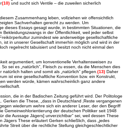
r
(10)
und sucht sich Ventile – die zuweilen sicherlich
diesem Zusammenhang leben, vollziehen wir offensichtlich
gezeigten Sachverhalten gerecht zu werden. Um
uge dieses Essays gesagt wurde, in bestimmten Situationen, die
n Bekleidungszwangs in der Öffentlichkeit, weil jeder selbst
reikörperkultur zumindest wie anderweitige gesellschaftliche
st in unserer Gesellschaft immerhin möglich und wird in der
doch regelrecht tabuisiert und besitzt noch nicht einmal den
hkeit argumentiert, um konventionelle Verhaltensweisen zu
So sei es „natürlich”, Fleisch zu essen, da die Menschen dies
atürlich halten und somit als „natürlich” pflegen.
(13)
Daher
rum ist eine gesellschaftliche Konvention bzw. ein Konstrukt,
bezogen werden würde, kämen wahrscheinlich ganz andere
sellschaft.
sion, die in der Badischen Zeitung geführt wird. Der Politologe
r L. Gerken die These, „dass in Deutschland ‚Reste vergangenen
egen wiederum wehre sich ein anderer Leser, der den Begriff
 die Gemeinwohlorientierung der deutschen Politiker seit 1948
 [für die Aussage Jägers] unverzichtbar” sei, weil dessen These
n Jägers These erläutert Gerken schließlich, dass „jedes
te Streit über die rechtliche Stellung gleichgeschlechtlicher