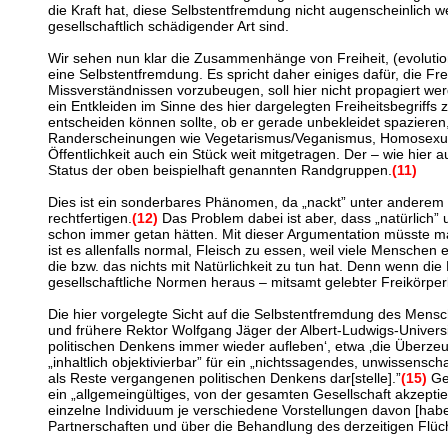
die Kraft hat, diese Selbstentfremdung nicht augenscheinlich w
gesellschaftlich schädigender Art sind.
Wir sehen nun klar die Zusammenhänge von Freiheit, (evoluti
eine Selbstentfremdung. Es spricht daher einiges dafür, die 
Missverständnissen vorzubeugen, soll hier nicht propagiert we
ein Entkleiden im Sinne des hier dargelegten Freiheitsbegriffs z
entscheiden können sollte, ob er gerade unbekleidet spazieren,
Randerscheinungen wie Vegetarismus/Veganismus, Homosexualitä
Öffentlichkeit auch ein Stück weit mitgetragen. Der – wie hier 
Status der oben beispielhaft genannten Randgruppen.
(11)
Dies ist ein sonderbares Phänomen, da „nackt” unter anderem a
rechtfertigen.
(12)
Das Problem dabei ist aber, dass „natürlich”
schon immer getan hätten. Mit dieser Argumentation müsste man 
ist es allenfalls normal, Fleisch zu essen, weil viele Menschen
die bzw. das nichts mit Natürlichkeit zu tun hat. Denn wenn d
gesellschaftliche Normen heraus – mitsamt gelebter Freikörperku
Die hier vorgelegte Sicht auf die Selbstentfremdung des Mensch
und frühere Rektor Wolfgang Jäger der Albert-Ludwigs-Universi
politischen Denkens immer wieder aufleben‘, etwa ‚die Überzeug
„inhaltlich objektivierbar” für ein „nichtssagendes, unwissensc
als Reste vergangenen politischen Denkens dar[stelle].”
(15)
Ger
ein „allgemeingültiges, von der gesamten Gesellschaft akzeptie
einzelne Individuum je verschiedene Vorstellungen davon [habe]
Partnerschaften und über die Behandlung des derzeitigen Flücht