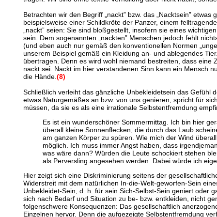
Betrachten wir den Begriff „nackt” bzw. das „Nacktsein” etwas 
beispielsweise einer Schildkröte der Panzer, einem felltragen
„nackt” seien: Sie sind bloßgestellt, insofern sie eines wichti
sein. Dem sogenannten „nackten” Menschen jedoch fehlt nichts, 
(und eben auch nur gemäß den konventionellen Normen „ungesc
unserem Beispiel gemäß ein Kleidung an- und ablegendes Tier.
übertragen. Denn es wird wohl niemand bestreiten, dass ein
nackt sei. Nackt im hier verstandenen Sinn kann ein Mensch nu
die Hände.
(8)
Schließlich verleiht das gänzliche Unbekleidetsein das Gefühl d
etwas Naturgemäßes an bzw. von uns genieren, spricht für sich
müssen, da sie es als eine irrationale Selbstentfremdung empf
Es ist ein wunderschöner Sommermittag. Ich bin hier ge
überall kleine Sonnenflecken, die durch das Laub scheinen
am ganzen Körper zu spüren. Wie mich der Wind überall am
möglich. Ich muss immer Angst haben, dass irgendjeman
was wäre dann? Würden die Leute schockiert stehen bleibe
als Perversling angesehen werden. Dabei würde ich eigen
Hier zeigt sich eine Diskriminierung seitens der gesellschaftli
Widerstreit mit dem natürlichen In-die-Welt-geworfen-Sein eines
Unbekleidet-Sein, d. h. für sein Sich-Selbst-Sein geniert oder 
sich nach Bedarf und Situation zu be- bzw. entkleiden, nicht 
folgenschwere Konsequenzen: Das gesellschaftlich anerzogene 
Einzelnen hervor. Denn die aufgezeigte Selbstentfremdung verh