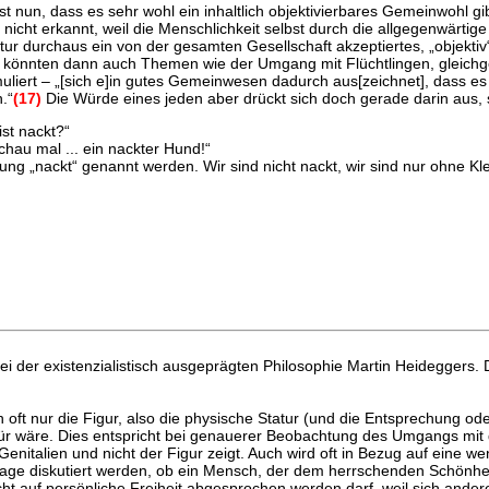
t nun, dass es sehr wohl ein inhaltlich objektivierbares Gemeinwohl gib
nicht erkannt, weil die Menschlichkeit selbst durch die allgegenwärti
kultur durchaus ein von der gesamten Gesellschaft akzeptiertes, „objekt
könnten dann auch Themen wie der Umgang mit Flüchtlingen, gleichges
muliert – „[sich e]in gutes Gemeinwesen dadurch aus[zeichnet], dass e
.“
(17)
Die Würde eines jeden aber drückt sich doch gerade darin aus, 
st nackt?“
hau mal ... ein nackter Hund!“
ung „nackt“ genannt werden. Wir sind nicht nackt, wir sind nur ohne Kl
ei der existenzialistisch ausgeprägten Philosophie Martin Heideggers.
n oft nur die Figur, also die physische Statur (und die Entsprechung 
für wäre. Dies entspricht bei genauerer Beobachtung des Umgangs mit der
enitalien und nicht der Figur zeigt. Auch wird oft in Bezug auf eine w
ge diskutiert werden, ob ein Mensch, der dem herrschenden Schönheitsi
t auf persönliche Freiheit abgesprochen werden darf, weil sich andere