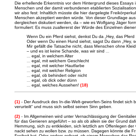
Die erhellende Erkenntnis vor dem Hintergrund dieses Essays is
Menschen und der damit verbundenen etablierten Sozialisation 
wir also fest: Inhaltlich müsste die hier dargelegte Freikörper
Menschen akzeptiert werden würde. Von dieser Grundlage aus 
dergleichen diskutiert werden, da – wie es Wolfgang Jäger for
formuliert: Es muss zuallererst der Würde des Einzelnen dienen
Wenn Du ein Pferd siehst, denkst Du da „Hey, das Pferd i
Oder wenn Du einen Hund siehst, sagst Du dann „Hey, sc
Mir gefällt die Tatsache nicht, dass Menschen ohne Kleid
– und es ist keine Schande, was wir sind ...
... egal, in welchem Alter
... egal, mit welchem Geschlecht
... egal, mit welcher Hautfarbe
... egal, mit welcher Religion
... egal, ob behindert oder nicht
... egal, ob dick oder dünn
... egal, welches Aussehen!
(18)
(1)
- Der Ausdruck des In-die-Welt-geworfen-Seins findet sich b
verurteilt“ und muss sich selbst seinen Sinn geben.
(2)
- Im Allgemeinen wird unter Vernachlässigung der Genitalie
für das Genieren angeführt – so als ob allein sie der Grund da
Hemmung, sich zu entkleiden, sich letztlich am Offenlegen der G
nackt sehen zu wollen bzw. zu müssen. Dagegen könnte die Fra
Freiheit hat. Oder anders gefragt, ob einem Menschen das Rech