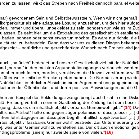
erden zu lassen, wirkt das Streben nach Freiheit dennoch parallel weite
onär) gewordenem Sein und Selbstbewusstsein. Wenn wir nicht gemäß 
Freikörperkultur als eine adäquate Lösung anzusehen, um den hier auf
rden, immer und überall unbekleidet zu sein, sondern nur, wie es im Z
ulassen. Es geht hier um die Entkräftung des gesellschaftlich etablierte
 baden, sonnen oder sonst etwas tun möchte. Es wäre nur richtig, die F
t etc. zu behandeln. Denn dass wir uns zu diesen Dingen bekennen, i
aufgezeigt – natürliche und gerechtfertigte Wunsch nach Freiheit wird je
uch „natürlich” bedeutet und unsere Gesellschaft viel mit der Natürlic
 und „normal” in den meisten Argumentationsgängen vertauscht werden. 
aber auch foltern, morden, versklaven, die Umwelt zerstören usw. für n
 es über weite zeitliche Strecken getan haben. Die Normalisierung wiede
ie Natürlichkeit in ehrlicher Absicht in einen Argumentationsgang ein
ltur in der Öffentlichkeit und deren positiven Auswirkungen auf die Ge
en am Beispiel des Bekleidungszwangs bringt auch Licht in eine Diskus
tät Freiburg vertritt in seinem Gastbeitrag der Zeitung laut dem Lese
ung, dass es ein inhaltlich objektivierbares Gemeinwohl gibt.‘”
(14)
Dag
haftliches Attribut” halte und gegen Jäger polemisiere, dass „dieser […]
ken führt dagegen an, dass „der Begriff ‚inhaltlich objektivierbar‘ […]
rtes ‚objektiv‘ fassbares Gemeinwohl” bestreite. Zur Untermauerung vo
, was unter Gemeinwohl zu verstehen sei. Der oft auch emotional geführ
lingsproblems [seien] nur zwei Beispiele von vielen.”
(16)