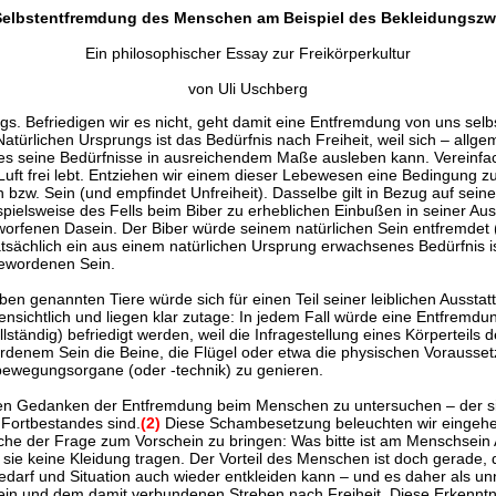
Selbstentfremdung des Menschen am Beispiel des Bekleidungsz
Ein philosophischer Essay zur Freikörperkultur
von Uli Uschberg
ngs. Befriedigen wir es nicht, geht damit eine Entfremdung von uns se
atürlichen Ursprungs ist das Bedürfnis nach Freiheit, weil sich – all
n es seine Bedürfnisse in ausreichendem Maße ausleben kann. Vereinfach
t frei lebt. Entziehen wir einem dieser Lebewesen eine Bedingung zur 
w. Sein (und empfindet Unfreiheit). Dasselbe gilt in Bezug auf seine j
elsweise des Fells beim Biber zu erheblichen Einbußen in seiner Ausl
rfenen Dasein. Der Biber würde seinem natürlichen Sein entfremdet 
atsächlich ein aus einem natürlichen Ursprung erwachsenes Bedürfnis is
gewordenen Sein.
oben genannten Tiere würde sich für einen Teil seiner leiblichen Auss
nsichtlich und liegen klar zutage: In jedem Fall würde eine Entfremd
tändig) befriedigt werden, weil die Infragestellung eines Körperteils de
denem Sein die Beine, die Flügel oder etwa die physischen Voraussetz
bewegungsorgane (oder -technik) zu genieren.
en Gedanken der Entfremdung beim Menschen zu untersuchen – der sich j
 Fortbestandes sind.
(2)
Diese Schambesetzung beleuchten wir eingehend
liche der Frage zum Vorschein zu bringen: Was bitte ist am Menschse
sie keine Kleidung tragen. Der Vorteil des Menschen ist doch gerade, d
darf und Situation auch wieder entkleiden kann – und es daher als unnat
ein und dem damit verbundenen Streben nach Freiheit. Diese Erkenntn