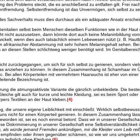
g des Problems steckt, die es anschließend zu entfalten gilt. Frei nach K
ntfremdung. Selbstentfremdung ist das Unvermögen, sich selbst zu sei
es Sachverhalts muss dies durchaus als ein adäquater Ansatz erscheine
 Genitalien selbst beim Menschen dieselben Funktionen wie in der Haut
t nicht auszusetzen, dann könnte dort auch keine Melaninbildung von
ickelt, wenn dies auch tatsächlich einem Lebewesen nützt (z. B. Hau
n afrikanischer Abstammung mit sehr hohem Melaningehalt sehen. Bei 
n diesen Stellen schlichtweg weniger benötigt wird. Im Genitalbereich
icht zurückgegangen, um sich für sich selbst zu genieren, sondern vi
twas anziehen zu können. In diesem Zusammenhang ist Schamhaar im Ü
etc. Bei allen Körperteilen mit vermehrtem Haarwuchs ist eher von ein
leitende Bezeichnung ist.
tterung die atmungsaktivste Variante die gänzlich unbekleidete. Die bes
iche gilt auch für kurze und leichte Kleidung, sei es beim Sport oder
pers Textilien an der Haut kleben.
(4)
ng, die unsere eigene Leiblichkeit mit einschließt. Wirklich selbstbew
uns nicht für einen Körperteil genieren. In diesem Zusammenhang läss
rden ist, sei es noch einmal betont: Dass wir in unserer Gesellschaft n
se Diskriminierung in unserer Gesellschaft eine Selbstverständlichkeit
an, als würde jemand Fremdes ankündigen, mir die Kleider vom Leib rei
 empfinden oder ihnen gegenüber schämen, so wie wir uns umgekehrt u
rn lediglich ohne Kleidung.
(6)