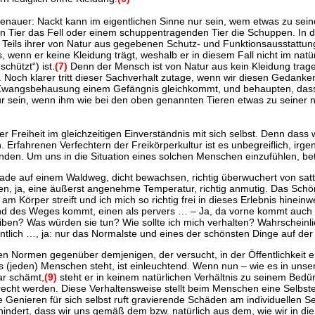
genauer: Nackt kann im eigentlichen Sinne nur sein, wem etwas zu seine
den Tier das Fell oder einem schuppentragenden Tier die Schuppen. In 
gen Teils ihrer von Natur aus gegebenen Schutz- und Funktionsausstattun
wenn er keine Kleidung trägt, weshalb er in diesem Fall nicht im natür
hützt“) ist.
(7)
Denn der Mensch ist von Natur aus kein Kleidung trage
 Noch klarer tritt dieser Sachverhalt zutage, wenn wir diesen Gedan
e Zwangsbehausung einem Gefängnis gleichkommt, und behaupten, das
r sein, wenn ihm wie bei den oben genannten Tieren etwas zu seiner nat
er Freiheit im gleichzeitigen Einverständnis mit sich selbst. Denn dass 
. Erfahrenen Verfechtern der Freikörperkultur ist es unbegreiflich, ir
inden. Um uns in die Situation eines solchen Menschen einzufühlen, be
rade auf einem Waldweg, dicht bewachsen, richtig überwuchert von sat
, ja, eine äußerst angenehme Temperatur, richtig anmutig. Das Schönste,
 Körper streift und ich mich so richtig frei in dieses Erlebnis hineinw
d des Weges kommt, einen als pervers … – Ja, da vorne kommt auch sc
n? Was würden sie tun? Wie sollte ich mich verhalten? Wahrscheinlich no
tlich …, ja: nur das Normalste und eines der schönsten Dinge auf der 
chen Normen gegenüber demjenigen, der versucht, in der Öffentlichkeit 
 (jeden) Menschen steht, ist einleuchtend. Wenn nun – wie es in unsere
gar schämt,
(9)
steht er in keinem natürlichen Verhältnis zu seinem Bedürf
gerecht werden. Diese Verhaltensweise stellt beim Menschen eine Selbs
Genieren für sich selbst ruft gravierende Schäden am individuellen S
indert, dass wir uns gemäß dem bzw. natürlich aus dem, wie wir in di