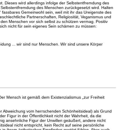
t. Dieses wird allerdings infolge der Selbstentfremdung des
ge Selbstentfremdung des Menschen zurückgesetzt wird. Halten
iv“ fassbares Gemeinwohl sein, weil mit ihr das Ureigenste des
chlechtliche Partnerschaften, Religiosität, Veganismus und
s den Menschen vor sich selbst zu schützen vermag. Positiv
sich nicht für sein eigenes Sein schämen zu müssen:
eidung ... wir sind nur Menschen. Wir sind unsere Körper
 Der Mensch ist gemäß dem Existenzialismus „zur Freiheit
oder Abweichung vom herrschenden Schönheitsideal) als Grund
 Figur in der Öffentlichkeit nicht der Wahrheit, da die
enig ansehnliche Figur der Unwillen geäußert, andere nicht
deal nicht entspricht, kein Recht auf seine persönliche
 in ihrem ästhetischen Empfinden gestört fühlen. Aber auch