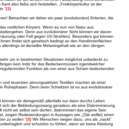
ant also ließe sich feststellen: „Freikörperkultur ist der
n.”
(3)
n! Betrachten wir daher ein paar (evolutionäre) Kriterien, die
 des restlichen Körpers. Wenn es nun von Natur aus
stattengehen. Denn aus evolutionärer Sicht können wir davon
tbräunung oder Fell gegen UV-Strahlen). Besonders gut können
ihnen findet sich genetisch bedingt an den Handinnenflächen
 allerdings ist derselbe Melaningehalt wie an den übrigen
elmehr um in bestimmten Situationen möglichst unbedeckt zu
brigen kein Indiz für das Bedeckenmüssen irgendwelcher
er regulierenden Funktion als von einer aus Scham bedeckenden
ten und teuersten atmungsaktiven Textilien machen ab einer
 in Ruhephasen. Denn beim Schwitzen ist es aus evolutionärer
usst können wir demgemäß allenfalls nur dann durchs Leben
t sich der Bekleidungszwang geradezu als eine Diskriminierung
icht wir selbst sein dürfen, diskriminiert das eigene Sein
 ist, zeigen Redewendungen in Aussagen wie „(Sie wollte)
einen
ßen zu wollen.
”
(5)
Wir Menschen neigen dazu, uns als „nackt“
nbehaglich und schutzlos zu fühlen, wenn wir keine Kleidung