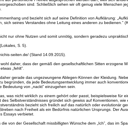
r vorgeschoben sind. Schließlich sehen wir oft genug viele Menschen je
.
usammenhang und bezieht sich auf seine Definition von Aufklärung: „Auf
 sich seines Verstandes ohne Leitung eines anderen zu bedienen.” (Kan
ht nur ohne Nutzen und somit unnötig, sondern geradezu unpraktisch
Lokales, S. 5).
ichis-seiten.de/ (Stand 14.09.2015).
t wohl daher, dass der gemäß den gesellschaftlichen Sitten erzogene 
etwas „fehlt”.
 daher gerade das ungezwungene Ablegen-Können der Kleidung. Neben
u begründen, da jede Bedeutungsentwicklung immer auch konventionell
ne Bedeutung von „nackt” einzugehen sein.
s, was nicht wirklich zu einem gehört oder passt, beispielsweise für e
rt des Selbstverständnisses gründet sich gewiss auf Konventionen, wie
verständnis bezieht sich freilich auf das natürlich oder evolutionär ge
Streben nach Freiheit als ein Bedürfnis natürlichen Ursprungs. Der Ausdr
s Essays verbietet.
die von der Gesellschaft missbilligten Wünsche dem „Ich”, das im Spa