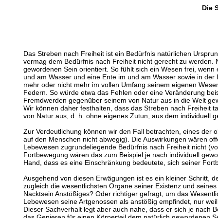
Die 
Das Streben nach Freiheit ist ein Bedürfnis natürlichen Urspru
vermag dem Bedürfnis nach Freiheit nicht gerecht zu werden. N
gewordenen Sein orientiert. So fühlt sich ein Wesen frei, wen
und am Wasser und eine Ente im und am Wasser sowie in der Luf
mehr oder nicht mehr im vollen Umfang seinem eigenen Wesen bz
Federn. So würde etwa das Fehlen oder eine Veränderung beispi
Fremdwerden gegenüber seinem von Natur aus in die Welt gewo
Wir können daher festhalten, dass das Streben nach Freiheit t
von Natur aus, d. h. ohne eigenes Zutun, aus dem individuell 
Zur Verdeutlichung können wir den Fall betrachten, eines der 
auf den Menschen nicht abwegig). Die Auswirkungen wären offe
Lebewesen zugrundeliegende Bedürfnis nach Freiheit nicht (volls
Fortbewegung wären das zum Beispiel je nach individuell gewor
Hand, dass es eine Einschränkung bedeutete, sich seiner Fort
Ausgehend von diesen Erwägungen ist es ein kleiner Schritt, d
zugleich die wesentlichsten Organe seiner Existenz und seines
Nacktsein Anstößiges? Oder richtiger gefragt, um das Wesent
Lebewesen seine Artgenossen als anstößig empfindet, nur weil 
Dieser Sachverhalt legt aber auch nahe, dass er sich je nach Be
das Genieren für einen Körperteil dem natürlich gewordenen S