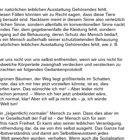
r natürlichen leiblichen Ausstattung Gehörendes fehlt,
diesen Fällen könnten wir zu Recht sagen, dass diese Tiere
g beraubt sind. Nacktsein meint in diesem Sinne also verletzlich
lichen Sinne, sondern allenfalls im konventionellen Sinne nackt
ndes Tier, dem gegebenenfalls die Kleidung fehlt, sondern
kengang auf die Behausung, deren Schutz der Mensch bedarf,
s ein Mensch außerhalb seiner schutzbietenden Behausung
ürlichen leiblichen Ausstattung Gehörendes fehlt, wie z. B.
wir uns nicht von uns selbst entfremden, wenn wir uns nicht für
gendwelche Körperteile zwanghaft verdecken und verstecken zu
trachten wir folgendes Gedankenprotokoll:
tgrünen Bäumen, der Weg liegt größtenteils im Schatten,
 das ich mir hier jetzt vorstellen könnte, ist es, dies
erfen kann. Das wünschte ich mir! – Aber leider nicht
hon jemand. – Wenn ich hier jetzt unbekleidet wäre,
rmal, klar! Aber ich will ja nicht als – ja, ich würde
Welt tun!
ein „(eigentlich) normaler” Mensch zu sein. Dass dies aber im
r Gesellschaft der Fall ist – der Mensch sich für sein
nis nach Freiheit. Er kann also seiner leiblichen Veranlagung,
tentfremdung dar, da sie von ihm selbst ausgeht. Das Ganze hat
elbstverständnis und damit am Selbstbewusstsein jedes
e Welt geworfen wurden, verhalten. Wenn auch die Sozialisation