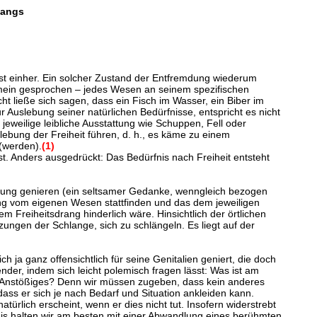
wangs
lbst einher. Ein solcher Zustand der Entfremdung wiederum
gemein gesprochen – jedes Wesen an seinem spezifischen
t ließe sich sagen, dass ein Fisch im Wasser, ein Biber im
Auslebung seiner natürlichen Bedürfnisse, entspricht es nicht
eweilige leibliche Ausstattung wie Schuppen, Fell oder
ebung der Freiheit führen, d. h., es käme zu einem
(werden).
(1)
t. Anders ausgedrückt: Das Bedürfnis nach Freiheit entsteht
tattung genieren (ein seltsamer Gedanke, wenngleich bezogen
ung vom eigenen Wesen stattfinden und das dem jeweiligen
m Freiheitsdrang hinderlich wäre. Hinsichtlich der örtlichen
ungen der Schlange, sich zu schlängeln. Es liegt auf der
a ganz offensichtlich für seine Genitalien geniert, die doch
er, indem sich leicht polemisch fragen lässt: Was ist am
in Anstößiges? Denn wir müssen zugeben, dass kein anderes
ass er sich je nach Bedarf und Situation ankleiden kann.
ürlich erscheint, wenn er dies nicht tut. Insofern widerstrebt
is halten wir am besten mit einer Abwandlung eines berühmten