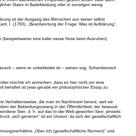
glicher Statur in Badekleidung oder in sonstigen wenig
klärung ist der Ausgang des Menschen aus seiner selbst
t, I. (1783), „Beantwortung der Frage: Was ist Aufklärung”,
 (beispielsweise eine kalte nasse Hose beim Ausruhen).
Mensch – wenn er unbekleidet ist – seinen sog. Schambereich
bei möchte ich anmerken, dass es hier nicht um eine
 behaftet ist (was gerade ein philosophischer Essay zu
ine Verhaltensweise, die man im Nachhinein bereut, weil sie
 eben der Bekleidungszwang in der Öffentlichkeit, der bewusst
wordene Sein, d. h. auf das In-die-Welt-geworfen-Sein, jenseits
uck „sich genieren“ ist ein Unwort, da sich der gesellschaftlich
nnungsverhältnis „Über-Ich (gesellschaftliche Normen)” und