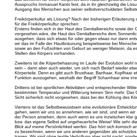
Ausspruchs Immanuel Kants fest, da in ihr gleichzeitig die Lösun
Ausgang des Menschen aus seiner selbstverschuldeten Selbste
Freikörperkultur als Lösung? Nach der bisherigen Erläuterung d
für die Freikörperkultur sprechen:
Erstens finden sich in der Haut des Genitalbereichs sowie der
vorgesehen wäre, die Haut des Genitalbereichs dem Sonnenlich
ausgehen, dass sich etwas für oder gegen etwas nur dann entw
wir das im Falle der Hautbräunung beispielsweise bei Mensche
sowie an den Fußsohlen von Geburt an weniger Melanin, da es a
Stellen des Körpers vorhanden.
Zweitens ist die Köperbehaarung im Laufe der Evolution wohl n
sein – dann aber auch wieder, um sich nach Bedarf wieder e
Körperteile. Denn es gibt auch Brusthaar, Barthaar, Kopfhaar 
Funktion auszugehen, weshalb der Begriff Schamhaar eine irre
Drittens ist bei sportlichen Aktivitäten und entsprechender Wi
bestimmten Temperatur und Witterung keinen Sinn mehr. Das Gle
Sicht sicherlich nicht vorgesehen, dass bei der Kühlung des Kör
Viertens ist das Selbstbewusstsein eine evolutionäre Entwicklu
gehen, wenn wir uns so annehmen, wie wir sind, und wenn wir 
der Person ansehen, denn auch wenn es uns inzwischen klar gewo
bzw. das eigene Selbst auf ungeheuerliche Weise! Wie sehr die
Blick auf meine Persönlichkeit werfen. Das hört sich komisch 
zu bezeichnen, wenn wir uns anderen gegenüber als schutzlos
tragen. Wir sind ohne textile Verhüllung aber nicht nackt, sonde