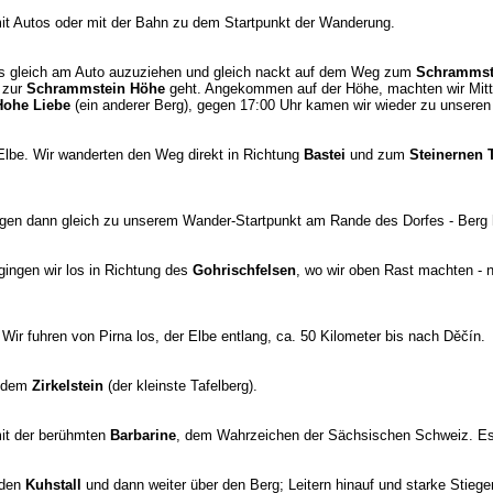
 mit Autos oder mit der Bahn zu dem Startpunkt der Wanderung.
 uns gleich am Auto auzuziehen und gleich nackt auf dem Weg zum
Schrammst
 zur
Schrammstein Höhe
geht. Angekommen auf der Höhe, machten wir Mitta
Hohe Liebe
(ein anderer Berg), gegen 17:00 Uhr kamen wir wieder zu unseren
 Elbe. Wir wanderten den Weg direkt in Richtung
Bastei
und zum
Steinernen 
ingen dann gleich zu unserem Wander-Startpunkt am Rande des Dorfes - Berg 
ingen wir los in Richtung des
Gohrischfelsen
, wo wir oben Rast machten - 
ir fuhren von Pirna los, der Elbe entlang, ca. 50 Kilometer bis nach Děčín.
 dem
Zirkelstein
(der kleinste Tafelberg).
it der berühmten
Barbarine
, dem Wahrzeichen der Sächsischen Schweiz. Es 
 den
Kuhstall
und dann weiter über den Berg; Leitern hinauf und starke Stiege