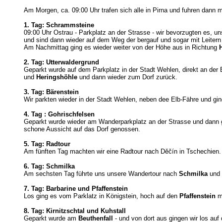
Am Morgen, ca. 09:00 Uhr trafen sich alle in Pirna und fuhren dann
1. Tag: Schrammsteine
09:00 Uhr Ostrau - Parkplatz an der Strasse - wir bevorzugten es,
und sind dann wieder auf dem Weg der bergauf und sogar mit Leitern
Am Nachmittag ging es wieder weiter von der Höhe aus in Richtung
2. Tag: Utterwaldergrund
Geparkt wurde auf dem Parkplatz in der Stadt Wehlen, direkt an der
und
Heringshöhle
und dann wieder zum Dorf zurück.
3. Tag: Bärenstein
Wir parkten wieder in der Stadt Wehlen, neben dee Elb-Fähre und g
4. Tag : Gohrischfelsen
Geparkt wurde wieder am Wanderparkplatz an der Strasse und dann g
schone Aussicht auf das Dorf genossen.
5. Tag: Radtour
Am fünften Tag machten wir eine Radtour nach Děčín in Tschechien. W
6. Tag: Schmilka
Am sechsten Tag führte uns unsere Wandertour nach
Schmilka
und
7. Tag: Barbarine und Pfaffenstein
Los ging es vom Parklatz in Königstein, hoch auf den
Pfaffenstein
m
8. Tag: Kirnitzschtal und Kuhstall
Geparkt wurde am
Beuthenfall
- und von dort aus gingen wir los auf