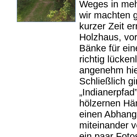
Weges in meh
wir machten 
kurzer Zeit er
Holzhaus, vo
Bänke für ein
richtig lücke
angenehm hier
Schließlich g
„Indianerpfad
hölzernen Hä
einen Abhang
miteinander v
ein paar Fotos