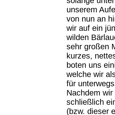
solange unte
unserem Aufen
von nun an hi
wir auf ein j
wilden Bärlau
sehr großen 
kurzes, nette
boten uns ein
welche wir al
für unterweg
Nachdem wir 
schließlich e
(bzw. dieser e