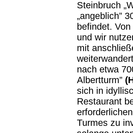
Steinbruch „W
„angeblich” 3
befindet. Von
und wir nutze
mit anschließ
weiterwandert
nach etwa 70
Albertturm”
(
sich in idyll
Restaurant be
erforderliche
Turmes zu inv