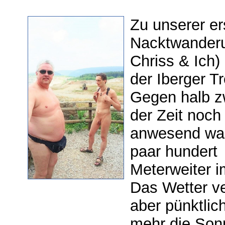
Zu unserer e
Nacktwanderun
Chriss & Ich)
der Iberger T
Gegen halb zw
der Zeit noch
anwesend war
paar hundert
Meterweiter i
Das Wetter v
aber pünktli
mehr die Son