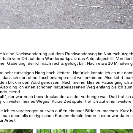
l ne kleine Nacktwanderung auf dem Rundwanderweg im Naturschutzgeb
erhalb vom Ort auf dem Wanderparkplatz das Auto abgestellt. Von dort
ner Gabelung, der ich nach rechts gefolgt bin. Nach etwa 10 Minuten g
d sehr rutschigen Hang hoch klettern. Natürlich konnte ich es mir dann
dass ich dort ohne Taschenlampe nicht weiterkomme. Also kehrt marsc
 den Blick in den Wald genossen. Nach meiner kleinen Pause ging ich
 Also ging ich einen schönen naturbelassenen Weg entlang bis ich zum
indruckend.
all
”, der war noch beeindruckender als der vorherige war. Dort traf ic
ich weiter meines Weges. Kurze Zeit später traf ich auf einen weiteren
habe ich es vorgezogen nur von außen ein paar Bilder zu machen. Kurz 
e man ebenfalls die typischen Karstmerkmale finden. Leider war dann 
r Arbeit.