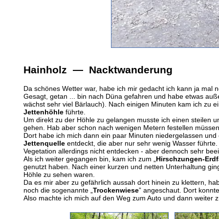
Hainholz — Nacktwanderung
Da schönes Wetter war, habe ich mir gedacht ich kann ja ma
Gesagt, getan ... bin nach Düna gefahren und habe etwas auß
wächst sehr viel Bärlauch). Nach einigen Minuten kam ich zu ei
Jettenhöhle
führte.
Um direkt zu der Höhle zu gelangen musste ich einen steilen un
gehen. Hab aber schon nach wenigen Metern festellen müssen, 
Dort habe ich mich dann ein paar Minuten niedergelassen und
Jettenquelle
entdeckt, die aber nur sehr wenig Wasser führte.
Vegetation allerdings nicht entdecken - aber dennoch sehr bee
Als ich weiter gegangen bin, kam ich zum „
Hirschzungen-Erdf
genutzt haben. Nach einer kurzen und netten Unterhaltung ging 
Höhle zu sehen waren.
Da es mir aber zu gefährlich aussah dort hinein zu klettern, 
noch die sogenannte „
Trockenwiese
” angeschaut. Dort konnt
Also machte ich mich auf den Weg zum Auto und dann weiter zu