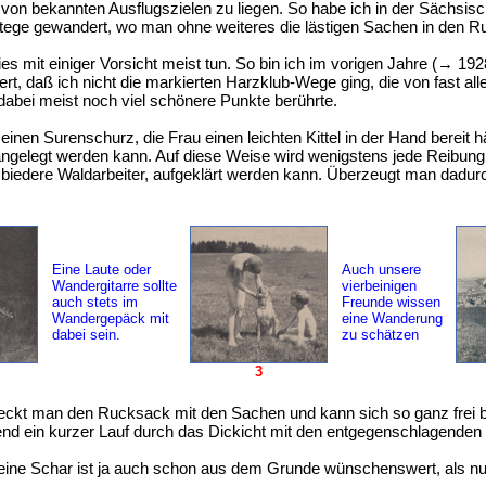
t von bekannten Ausflugszielen zu liegen. So habe ich in der Sächsi
Stege gewandert, wo man ohne weiteres die lästigen Sachen in den 
s mit einiger Vorsicht meist tun. So bin ich im vorigen Jahre (→ 19
tert, daß ich nicht die markierten Harzklub-Wege ging, die von fast 
dabei meist noch viel schönere Punkte berührte.
einen Surenschurz, die Frau einen leichten Kittel in der Hand bereit
ngelegt werden kann. Auf diese Weise wird wenigstens jede Reibun
biedere Waldarbeiter, aufgeklärt werden kann. Überzeugt man dadurch
Eine Laute oder
Auch unsere
Wandergitarre sollte
vierbeinigen
auch stets im
Freunde wissen
Wandergepäck mit
eine Wanderung
dabei sein.
zu schätzen
3
teckt man den Rucksack mit den Sachen und kann sich so ganz frei
rend ein kurzer Lauf durch das Dickicht mit den entgegenschlagenden
eine Schar ist ja auch schon aus dem Grunde wünschenswert, als nur 