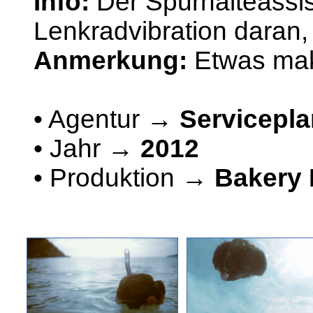
Info:
Der Spurhalteassis
Lenkradvibration daran,
Anmerkung:
Etwas ma
• Agentur →
Servicepl
• Jahr →
2012
• Produktion →
Bakery 