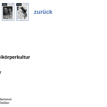
zurück
körperkultur
7
Hannover
 Dreßen