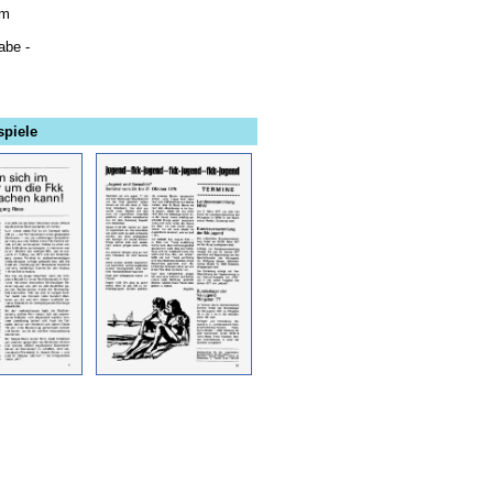
cm
abe -
piele