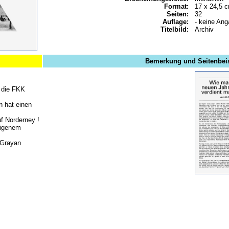
Format:
17 x 24,5 
Seiten:
32
Auflage:
- keine Ang
Titelbild:
Archiv
Bemerkung und Seitenbeis
 die FKK
n hat einen
f Norderney !
eigenem
 Grayan