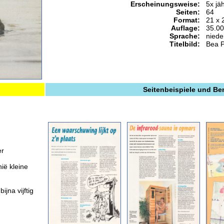
Erscheinungsweise:
5x jäh
Seiten:
64
Format:
21 x 
Auflage:
35.0
Sprache:
niede
Titelbild:
Bea 
Seitenbeispiele und B
er
ië kleine
jna vijftig