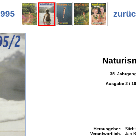
1995
zurüc
Naturis
35. Jahrgan
Ausgabe 2 / 1
Herausgeber:
Stich
Verantwortlich:
Jan B