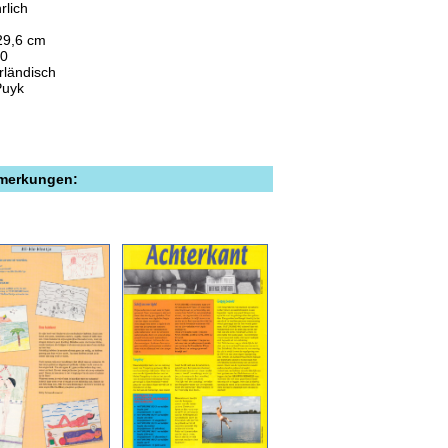
rlich
29,6 cm
00
rländisch
Puyk
emerkungen: