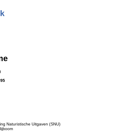
k
me
g
995
ting Naturistische Uitgaven (SNU)
lijboom