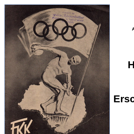
H
Ers