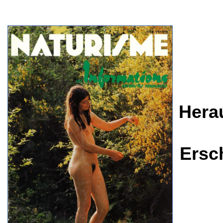
Hera
Ersc