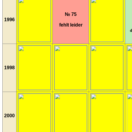
№ 75
1996
fehlt leider
d
1998
2000