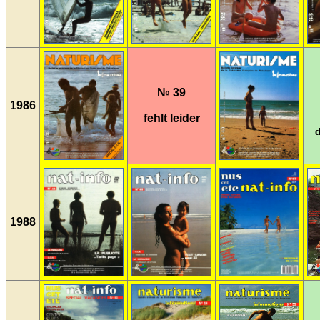
№ 39
1986
fehlt leider
d
1988