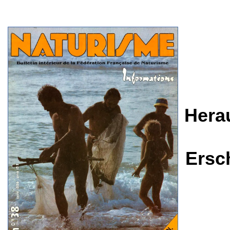
Hera
Ersc