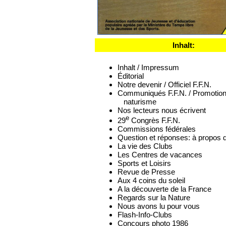
Inhalt:
Inhalt / Impressum
Éditorial
Notre devenir / Officiel F.F.N.
Communiqués F.F.N. / Promotion
naturisme
Nos lecteurs nous écrivent
e
29
Congrès F.F.N.
Commissions fédérales
Question et réponses: à propos
La vie des Clubs
Les Centres de vacances
Sports et Loisirs
Revue de Presse
Aux 4 coins du soleil
A la découverte de la France
Regards sur la Nature
Nous avons lu pour vous
Flash-Info-Clubs
Concours photo 1986