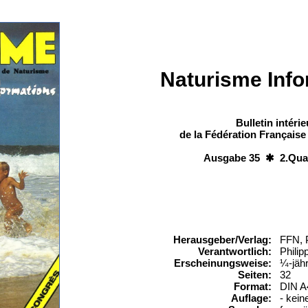
Naturisme Info
Bulletin intérie
de la Fédération Française
Ausgabe 35 ✱ 2.Quar
Herausgeber/Verlag:
FFN, 
Verantwortlich:
Philip
Erscheinungsweise:
¼-jähr
Seiten:
32
Format:
DIN A
Auflage:
- kein