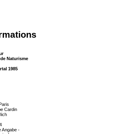
rmations
ur
 de Naturisme
tal 1985
Paris
pe Cardin
lich
4
e Angabe -