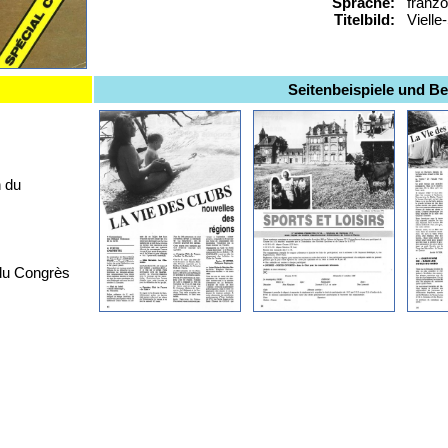
Sprache:
franz
Titelbild:
Vielle
Seitenbeispiele und B
 du
 du Congrès