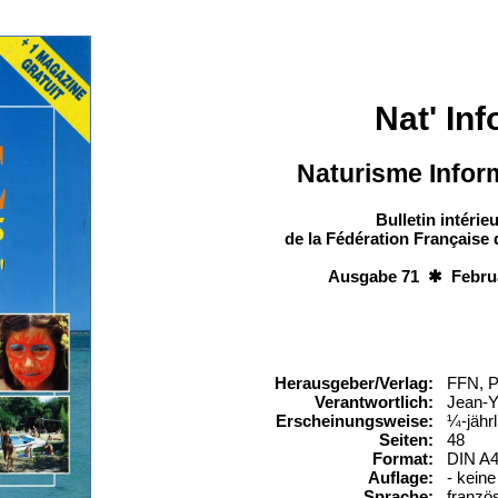
Nat' Inf
Naturisme Infor
Bulletin intérieu
de la Fédération Française
Ausgabe 71 ✱ Febru
Herausgeber/Verlag:
FFN, P
Verantwortlich:
Jean-Y
Erscheinungsweise:
¼-jährl
Seiten:
48
Format:
DIN A
Auflage:
- kein
Sprache:
franzö