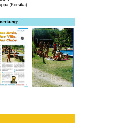
appa (Korsika)
emerkung: