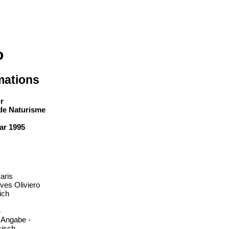
o
mations
r
 de Naturisme
ar 1995
aris
ves Oliviero
ich
4
e Angabe -
sisch