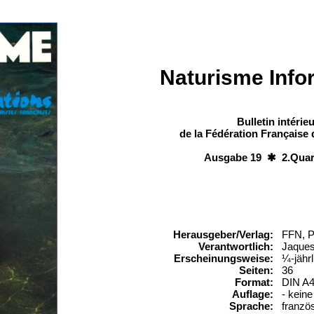
Naturisme Info
Bulletin intérieu
de la Fédération Française
Ausgabe 19 ✱ 2.Quart
Herausgeber/Verlag:
FFN, P
Verantwortlich:
Jaque
Erscheinungsweise:
¼-jährl
Seiten:
36
Format:
DIN A
Auflage:
- kein
Sprache:
franzö