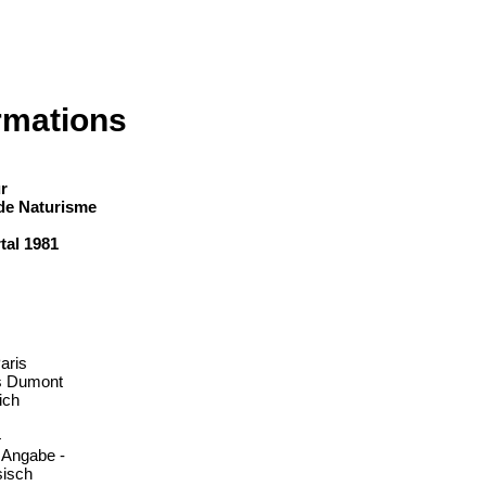
rmations
r
 de Naturisme
al 1981
aris
s Dumont
ich
4
e Angabe -
sisch