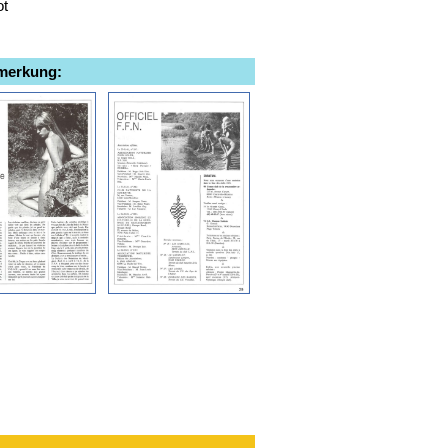
ot
emerkung: