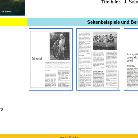
Titelbild:
J. Sab
Seitenbeispiele und B
rs