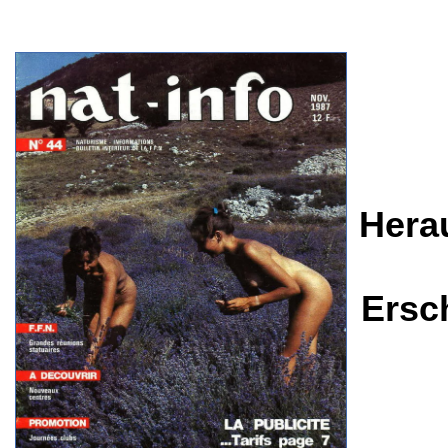
Hera
Ersc