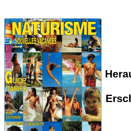
Hera
Ersc