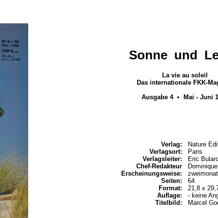
Sonne und L
La vie au soleil
Das internationale FKK-Ma
Ausgabe 4 • Mai - Juni 
Verlag:
Nature Edi
Verlagsort:
Paris
Verlagsleiter:
Eric Bular
Chef-Redakteur
Dominique
Erscheinungsweise:
zweimonat
Seiten:
64
Format:
21,8 x 29
Auflage:
- keine An
Titelbild:
Marcel Go