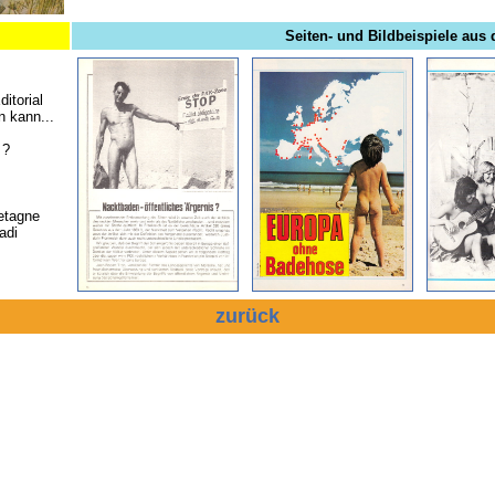
Seiten- und Bildbeispiele aus 
itorial
n kann...
 ?
etagne
adi
zurück