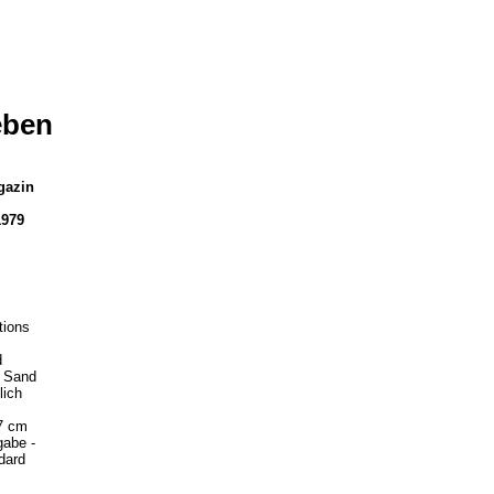
eben
gazin
1979
tions
d
 Sand
lich
,7 cm
gabe -
dard