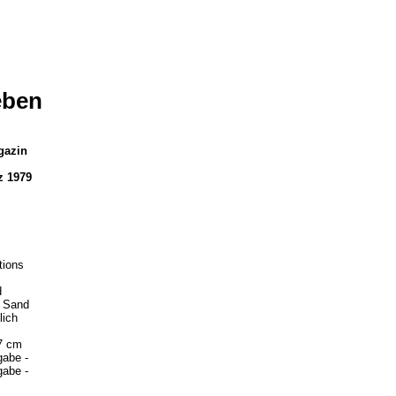
eben
gazin
z 1979
tions
d
 Sand
lich
,7 cm
gabe -
gabe -