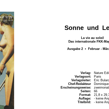
Sonne und L
La vie au soleil
Das internationale FKK-Ma
Ausgabe 2 • Februar - Mär
Verlag:
Nature Edi
Verlagsort:
Paris
Verlagsleiter:
Eric Bular
Chef-Redakteur
Dominique
Erscheinungsweise:
zweimonat
Seiten:
66
Format:
21,8 x 29
Auflage:
- keine An
Titelbild:
- keine An