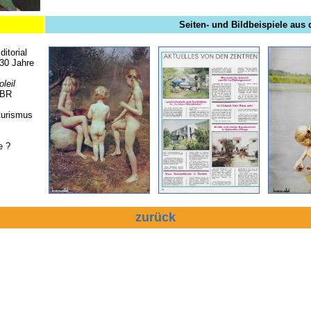
Seiten- und Bildbeispiele aus 
itorial
30 Jahre
leil
NBR
aturismus
e ?
zurück