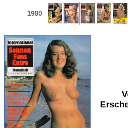
1980
V
Ersch