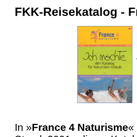
FKK-Reisekatalog - F
In »
France 4 Naturisme
«