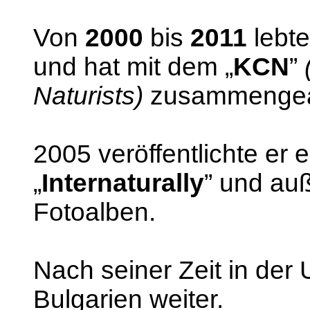
Von
2000
bis
2011
lebte
und hat mit dem „
KCN
”
Naturists)
zusammengear
2005 veröffentlichte er 
„
Internaturally
” und auß
Fotoalben.
Nach seiner Zeit in der U
Bulgarien weiter.