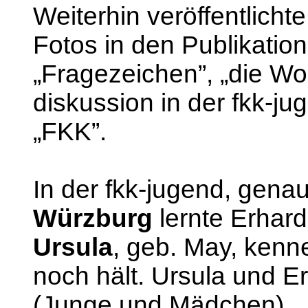
Weiterhin veröffentlicht
Fotos in den Publikation
„Fragezeichen”, „die Wog
diskussion in der fkk-j
„FKK”.
In der fkk-jugend, gena
Würzburg
lernte Erhard
Ursula
, geb. May, kenn
noch hält. Ursula und E
(Junge und Mädchen).