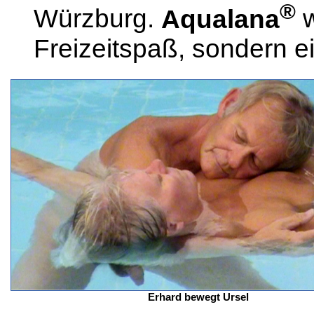
®
Würzburg.
Aqualana
w
Freizeitspaß, sondern e
Erhard bewegt Ursel