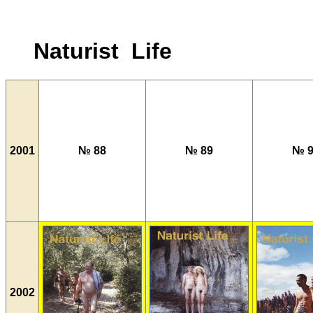
Naturist Life
2001
№ 88
№ 89
№ 9
2002