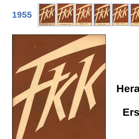
1955
Hera
Er