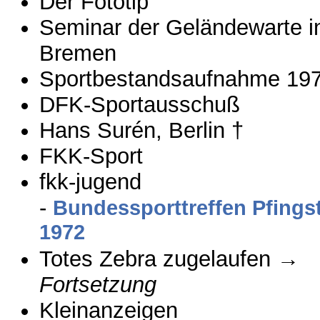
Der Fototip
Seminar der Geländewarte i
Bremen
Sportbestandsaufnahme 19
DFK-Sportausschuß
Hans Surén, Berlin †
FKK-Sport
fkk-jugend
-
Bundessporttreffen Pfings
1972
Totes Zebra zugelaufen →
Fortsetzung
Kleinanzeigen