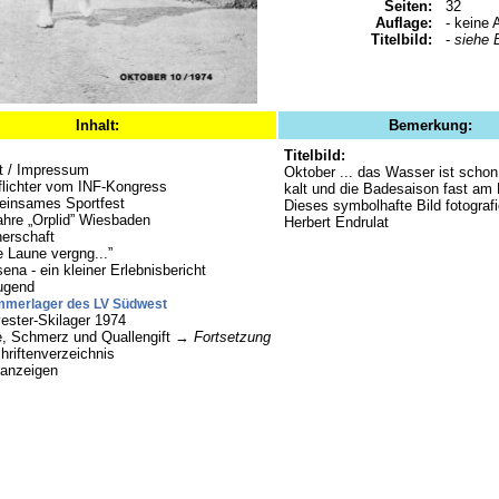
Seiten:
32
Auflage:
- keine 
Titelbild:
-
siehe
Inhalt:
Bemerkung:
Titelbild:
lt / Impressum
Oktober ... das Wasser ist schon
iflichter vom INF-Kongress
kalt und die Badesaison fast am
insames Sportfest
Dieses symbolhafte Bild fotografi
ahre „Orplid” Wiesbaden
Herbert Endrulat
nerschaft
e Laune vergng...”
na - ein kleiner Erlebnisbericht
jugend
merlager des LV Südwest
vester-Skilager 1974
e, Schmerz und Quallengift →
Fortsetzung
hriftenverzeichnis
nanzeigen