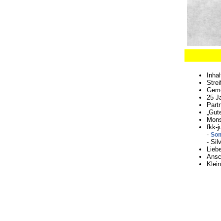
Inha
Stre
Geme
25 J
Part
„Gut
Monse
fkk-
-
Som
- Sil
Lieb
Ansc
Klei