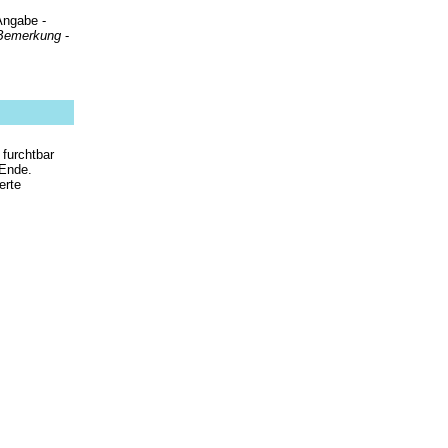
Angabe -
 Bemerkung
-
 furchtbar
 Ende.
erte