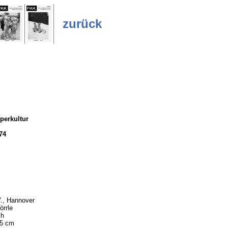
zurück
perkultur
74
., Hannover
örrle
ch
,5 cm