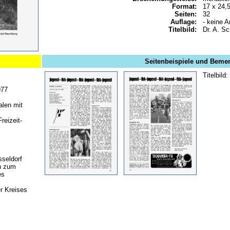
Format:
17 x 24,
Seiten:
32
Auflage:
- keine A
Titelbild:
Dr. A. S
Seitenbeispiele und Beme
Titelbild
977
alen mit
reizeit-
sseldorf
n zum
es
r Kreises