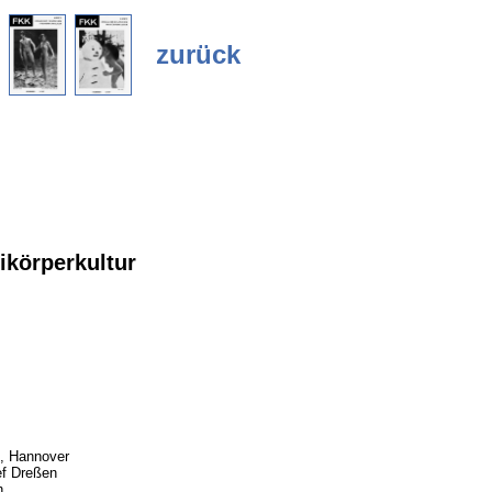
zurück
körperkultur
, Hannover
ef Dreßen
h