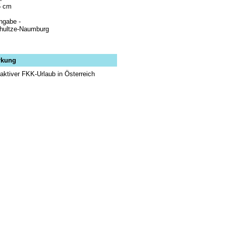
5 cm
ngabe -
chultze-Naumburg
rkung
: aktiver FKK-Urlaub in Österreich