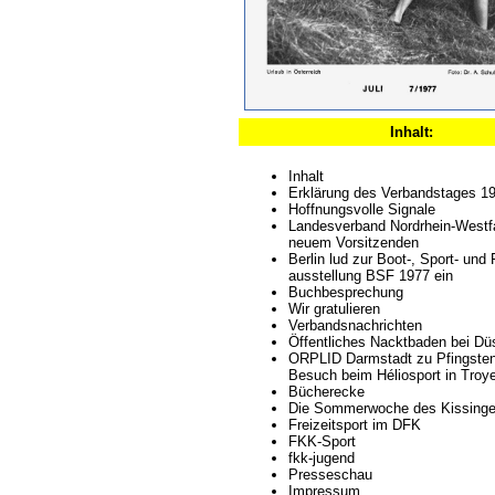
Inhalt:
Inhalt
Erklärung des Verbandstages 1
Hoffnungsvolle Signale
Landesverband Nordrhein-Westf
neuem Vorsitzenden
Berlin lud zur Boot-, Sport- und F
ausstellung BSF 1977 ein
Buchbesprechung
Wir gratulieren
Verbandsnachrichten
Öffentliches Nacktbaden bei Dü
ORPLID Darmstadt zu Pfingste
Besuch beim Héliosport in Troy
Bücherecke
Die Sommerwoche des Kissinge
Freizeitsport im DFK
FKK-Sport
fkk-jugend
Presseschau
Impressum