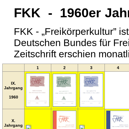
FKK - 1960er Jah
FKK - „Freikörperkultur” i
Deutschen Bundes für Frei
Zeitschrift erschien monatl
1
2
3
4
IX.
Jahrgang
1960
X.
Jahrgang