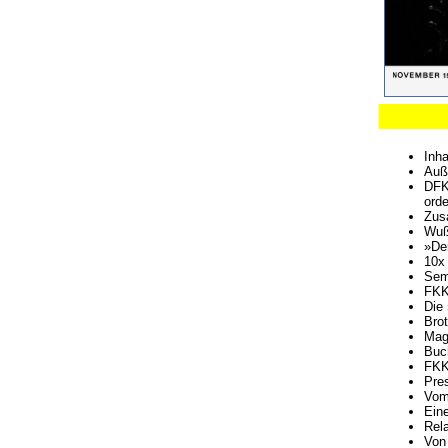
Inha
Auße
DFK
orde
Zus
Wuß
»De
10x 
Sem
FKK
Die 
Brot
Mag
Buc
FKK
Pre
Vom
Eine
Rela
Von