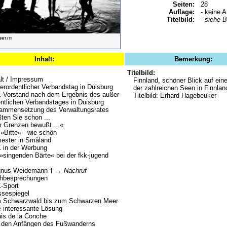
Seiten:
28
Auflage:
- keine 
Titelbild:
-
siehe 
Inhalt:
Bemerkung:
Titelbild:
lt / Impressum
Finnland, schöner Blick auf ein
rordentlicher Verbandstag in Duisburg
der zahlreichen Seen in Finnlan
-Vorstand nach dem Ergebnis des außer-
Titelbild: Erhard Hagebeuker
ntlichen Verbandstages in Duisburg
ammensetzung des Verwaltungsrates
ten Sie schon ...
r Grenzen bewußt ...«
»Bitte« - wie schön
ester in Småland
 in der Werbung
»singenden Bärte« bei der fkk-jugend
nus Weidemann
†
→
Nachruf
hbesprechungen
-Sport
ssespiegel
 Schwarzwald bis zum Schwarzen Meer
 interessante Lösung
is de la Conche
 den Anfängen des Fußwanderns