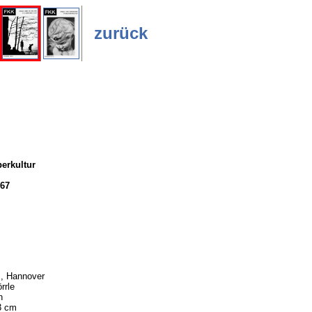
zurück
erkultur
67
, Hannover
rrle
h
3 cm