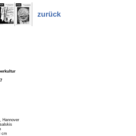
zurück
erkultur
7
, Hannover
salskis
h
3 cm