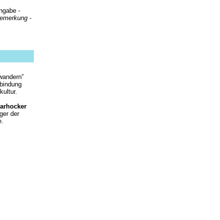
ngabe -
Bemerkung
-
wandern”
rbindung
kultur.
arhocker
ger der
e.