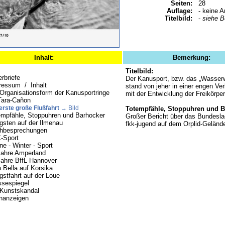
Seiten:
28
Auflage:
- keine A
Titelbild:
-
siehe 
Inhalt:
Bemerkung:
Titelbild:
rbriefe
Der Kanusport, bzw. das „Wasser
ressum / Inhalt
stand von jeher in einer engen Ve
 Organisationsform der Kanusportringe
mit der Entwicklung der Freikörper
Tara-Cañon
erste große Flußfahrt
→ Bild
Totempfähle, Stoppuhren und B
empfähle, Stoppuhren und Barhocker
Großer Bericht über das Bundesla
gsten auf der Ilmenau
fkk-jugend auf dem Orplid-Geländ
hbesprechungen
-Sport
e - Winter - Sport
Jahre Amperland
Jahre BffL Hannover
 Bella auf Korsika
gstfahrt auf der Loue
ssespiegel
 Kunstskandal
inanzeigen