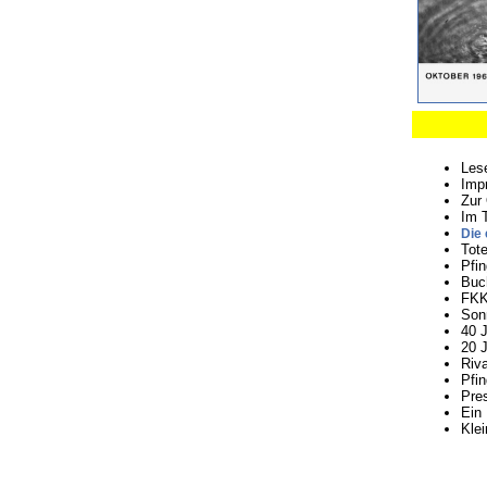
Lese
Imp
Zur
Im 
Die 
Tot
Pfin
Buc
FKK
Sonn
40 
20 
Riva
Pfin
Pre
Ein
Kle