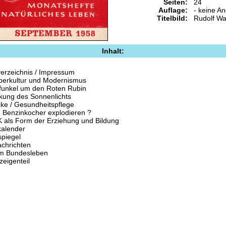
Seiten:
24
Auflage:
- keine A
Titelbild:
Rudolf W
Inhalt:
verzeichnis / Impressum
perkultur und Modernismus
funkel um den Roten Rubin
kung des Sonnenlichts
ke / Gesundheitspflege
 Benzinkocher explodieren ?
 als Form der Erziehung und Bildung
kalender
piegel
chrichten
m Bundesleben
zeigenteil