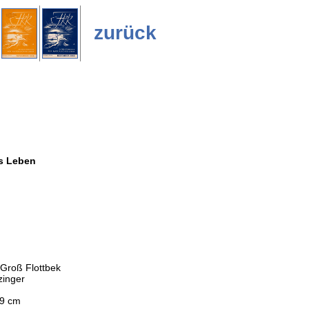
zurück
es Leben
 Groß Flottbek
zinger
,9 cm