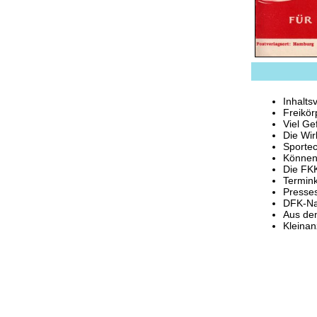
Inhalts
Freikör
Viel Ge
Die Wir
Sportec
Können
Die FKK
Termin
Presses
DFK-Na
Aus de
Kleinan