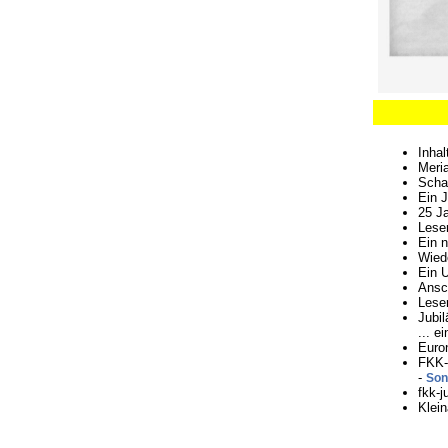
Inha
Meria
Schaf
Ein 
25 Ja
Leser
Ein 
Wied
Ein 
Ansch
Lese
Jubi
... e
Euron
FKK-
-
Son
fkk-j
Klei