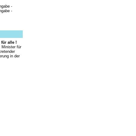
ngabe -
ngabe -
für alle !
Minister für
tretender
erung in der