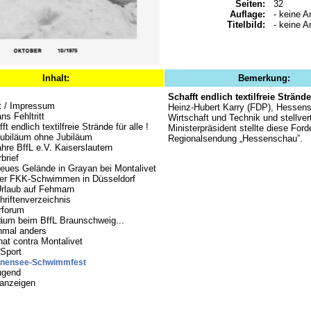
Seiten:
32
Auflage:
- keine A
Titelbild:
- keine A
Inhalt:
Bemerkung:
Schafft endlich textilfreie Strände 
lt / Impressum
Heinz-Hubert Karry (FDP), Hessens 
ns Fehltritt
Wirtschaft und Technik und stellver
ft endlich textilfreie Strände für alle !
Ministerpräsident stellte diese Ford
Jubiläum ohne Jubiläum
Regionalsendung „Hessenschau”.
hre BffL e.V. Kaiserslautern
brief
neues Gelände in Grayan bei Montalivet
er FKK-Schwimmen in Düsseldorf
Urlaub auf Fehmarn
riftenverzeichnis
rforum
läum beim BffL Braunschweig...
inmal anders
at contra Montalivet
Sport
nensee-Schwimmfest
ugend
nanzeigen