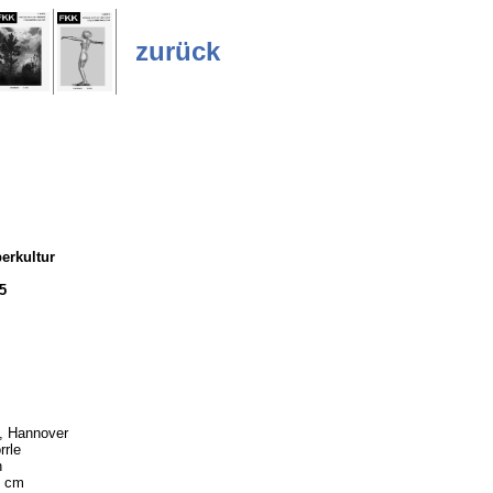
zurück
erkultur
5
, Hannover
rrle
h
5 cm