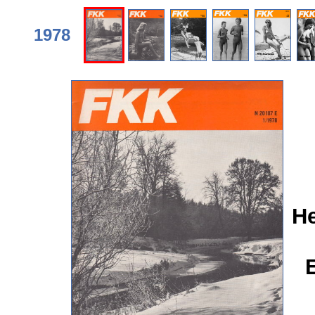
1978
He