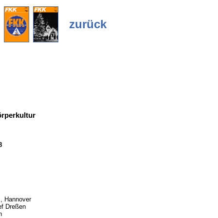
zurück
rperkultur
8
, Hannover
ef Dreßen
h