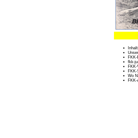
Inhal
Unse
FKK-B
fkk-j
FKK-V
FKK-
Wo Na
FKK-A