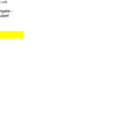
5 cm
Angabe -
uppel