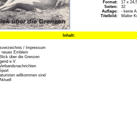
Format:
17 x 24,
Seiten:
32
Auflage:
- keine 
Titelbild:
Walter K
Inhalt:
tsverzeichnis / Impressum
r neues Emblem
lick über die Grenzen
ugend e.V.
erbandsnachrichten
Sport
turisten willkommen sind
ktuell