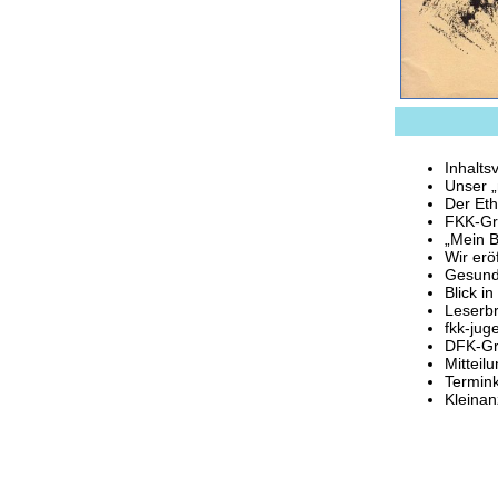
Inhalts
Unser „
Der Eth
FKK-Gr
„Mein B
Wir erö
Gesund
Blick i
Leserbr
fkk-jug
DFK-Gr
Mitteil
Termin
Kleinan