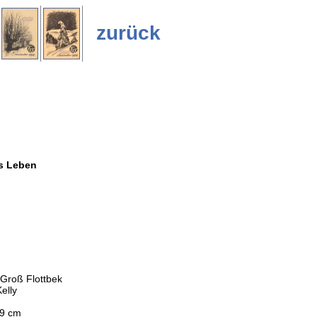
zurück
es Leben
 Groß Flottbek
elly
,9 cm