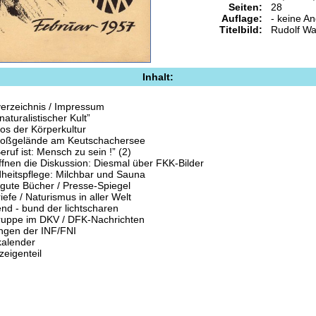
Seiten:
28
Auflage:
- keine A
Titelbild:
Rudolf W
Inhalt:
verzeichnis / Impressum
naturalistischer Kult”
os der Körperkultur
oßgelände am Keutschachersee
eruf ist: Mensch zu sein !” (2)
ffnen die Diskussion: Diesmal über FKK-Bilder
heitspflege: Milchbar und Sauna
n gute Bücher / Presse-Spiegel
iefe / Naturismus in aller Welt
end - bund der lichtscharen
uppe im DKV / DFK-Nachrichten
ungen der INF/FNI
kalender
zeigenteil